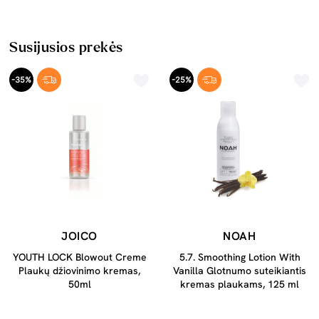
Susijusios prekės
-35%
-25%
JOICO
NOAH
YOUTH LOCK Blowout Creme
5.7. Smoothing Lotion With
Plaukų džiovinimo kremas,
Vanilla Glotnumo suteikiantis
50ml
kremas plaukams, 125 ml