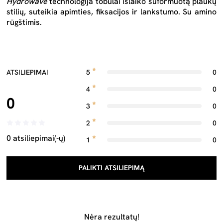
Hydrowave
technologija tobulai išlaiko suformuotą plaukų
stilių, suteikia apimties, fiksacijos ir lankstumo. Su amino
rūgštimis.
ATSILIEPIMAI
5
0
4
0
0
3
0
2
0
0 atsiliepimai(-ų)
1
0
PALIKTI ATSILIEPIMĄ
Nėra rezultatų!