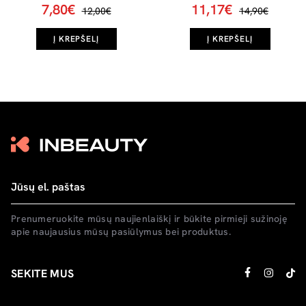
7,80€
11,17€
12,00€
14,90€
Į KREPŠELĮ
Į KREPŠELĮ
Prenumeruokite mūsų naujienlaiškį ir būkite pirmieji sužinoję
apie naujausius mūsų pasiūlymus bei produktus.
SEKITE MUS