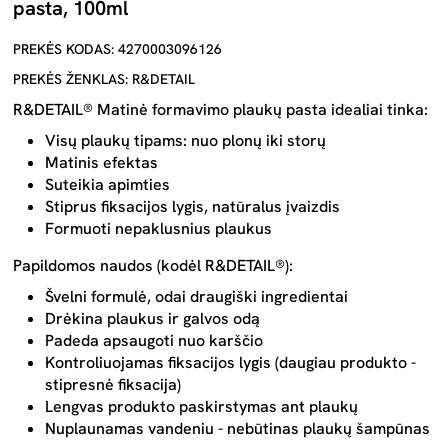
pasta, 100ml
PREKĖS KODAS: 4270003096126
PREKĖS ŽENKLAS: R&DETAIL
R&DETAIL® Matinė formavimo plaukų pasta idealiai tinka:
Visų plaukų tipams: nuo plonų iki storų
Matinis efektas
Suteikia apimties
Stiprus fiksacijos lygis, natūralus įvaizdis
Formuoti nepaklusnius plaukus
Papildomos naudos (kodėl R&DETAIL®):
Švelni formulė, odai draugiški ingredientai
Drėkina plaukus ir galvos odą
Padeda apsaugoti nuo karščio
Kontroliuojamas fiksacijos lygis (daugiau produkto -
stipresnė fiksacija)
Lengvas produkto paskirstymas ant plaukų
Nuplaunamas vandeniu - nebūtinas plaukų šampūnas