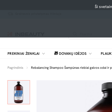
Ši svetai
Greitesnis pristatymas Vilniuje
🎁
PREKINIAI ŽENKLAI
DOVANŲ IDĖJOS
PLAUK
SKUTIMOSI MAŠINĖLĖS, BARZDASKUTĖS
Pagrindinis
Rebalancing Shampoo Šampūnas riebiai galvos odai ir 