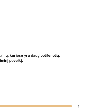
inų, kuriose yra daug polifenolių,
iminį poveikį.
1