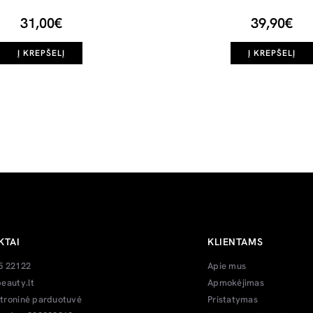
31,00€
39,90€
Į KREPŠELĮ
Į KREPŠELĮ
KTAI
KLIENTAMS
5 22122
Apie mus
eauty.lt
Apmokėjimas
troninė parduotuvė
Pristatymas