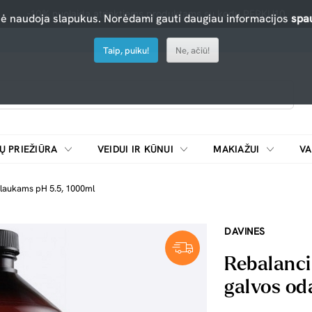
-10% nuolaida atrinktiems produktams su kodu PERKU10
nė naudoja slapukus. Norėdami gauti daugiau informacijos
spau
Taip, puiku!
Ne, ačiū!
Ų PRIEŽIŪRA
VEIDUI IR KŪNUI
MAKIAŽUI
VA
Emulsijos, oksidatoriai ir skiedikliai plaukų dažymui
ŠALDYTUVAI/
plaukams pH 5.5, 1000ml
DAVINES
Rebalanc
galvos od