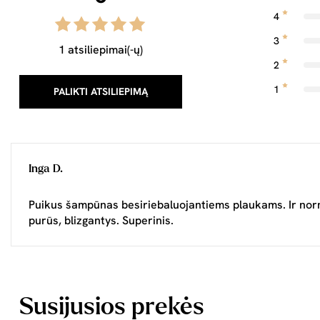
4
3
1 atsiliepimai(-ų)
2
1
PALIKTI ATSILIEPIMĄ
Inga D.
Puikus šampūnas besiriebaluojantiems plaukams. Ir norma
purūs, blizgantys. Superinis.
Susijusios prekės