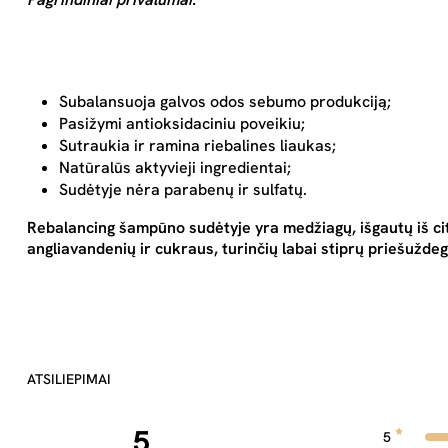
Subalansuoja galvos odos sebumo produkciją;
Pasižymi antioksidaciniu poveikiu;
Sutraukia ir ramina riebalines liaukas;
Natūralūs aktyvieji ingredientai;
Sudėtyje nėra parabenų ir sulfatų.
Rebalancing šampūno sudėtyje yra medžiagų, išgautų iš citr
angliavandenių ir cukraus, turinčių labai stiprų priešuždeg
ATSILIEPIMAI
5
5