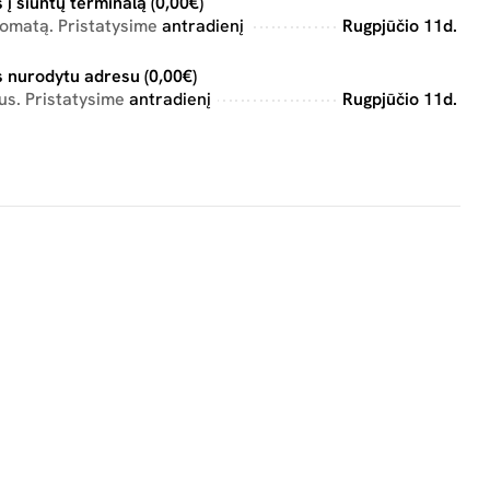
 į siuntų terminalą (0,00€)
tomatą. Pristatysime
antradienį
Rugpjūčio 11d.
 nurodytu adresu (0,00€)
us. Pristatysime
antradienį
Rugpjūčio 11d.