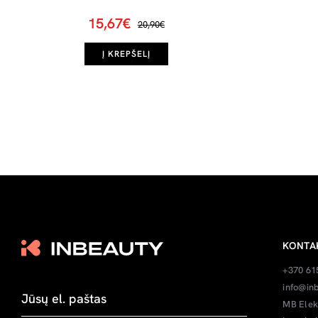
15,67€
20,90€
Į KREPŠELĮ
KONTA
+370 61
info@inb
MB Elek