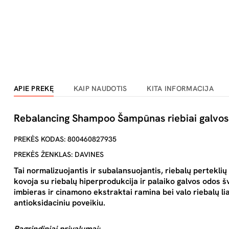
APIE PREKĘ
KAIP NAUDOTIS
KITA INFORMACIJA
Rebalancing Shampoo Šampūnas riebiai galvos 
PREKĖS KODAS: 800460827935
PREKĖS ŽENKLAS: DAVINES
Tai normalizuojantis ir subalansuojantis, riebalų perteklių
kovoja su riebalų hiperprodukcija ir palaiko galvos odos š
imbieras ir cinamono ekstraktai ramina bei valo riebalų l
antioksidaciniu poveikiu.
Pagrindiniai privalumai: