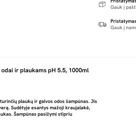
Pristatymas
Gauk į paš
Pristatymas
Gauk į nam
odai ir plaukams pH 5.5, 1000ml
 turinčių plaukų ir galvos odos šampūnas. Jis
varą. Sudėtyje esantys mažoji kraujalakė,
iaukas. Šampūnas pasižymi stipriu