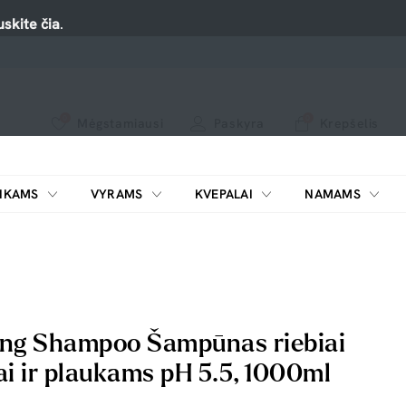
skite čia
.
0
0
Mėgstamiausi
Paskyra
Krepšelis
Spauskite ant širdelės ir pridėkite prie mėgiamiausių.
peržiūrėkite mūsų naujus produktus arba naudokite paiešką, jei ieškote ko nors konkretaus.
IKAMS
VYRAMS
KVEPALAI
NAMAMS
ŠILDYTUVAI KOSMETIKAI
ing Shampoo Šampūnas riebiai
ai ir plaukams pH 5.5, 1000ml