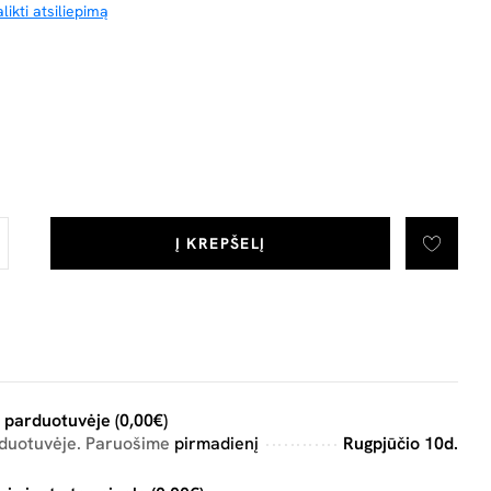
likti atsiliepimą
Į KREPŠELĮ
 parduotuvėje (0,00€)
rduotuvėje. Paruošime
pirmadienį
Rugpjūčio 10d.