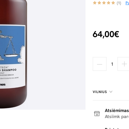
(1)
Pa
64,00€
VILNIUS
Atsiėmimas
Atsiimk pa