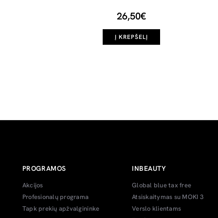
26,50€
Į KREPŠELĮ
PROGRAMOS
INBEAUTY
Akcijos
Global blue tax free
Profesionalų programa
Atsiskaitymas su MOKI 3
Tapk prekių apžvalgininke
Verslo klientams