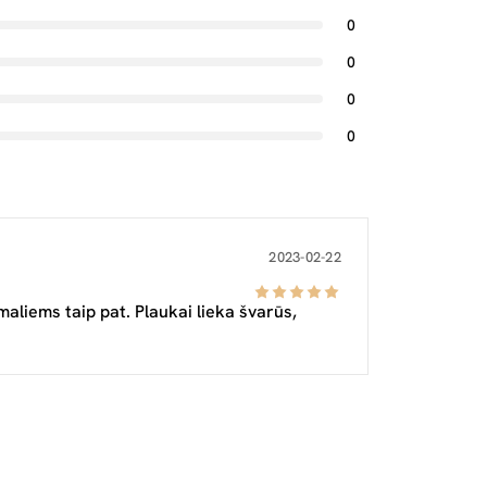
0
0
0
0
2023-02-22
liems taip pat. Plaukai lieka švarūs,