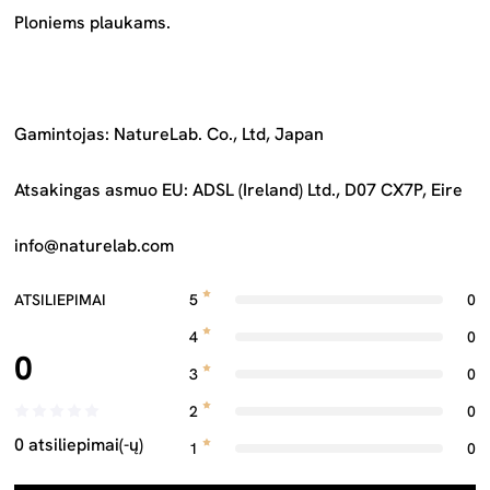
Ploniems plaukams.
Gamintojas: NatureLab. Co., Ltd, Japan
Atsakingas asmuo EU: ADSL (Ireland) Ltd., D07 CX7P, Eire
info@naturelab.com
ATSILIEPIMAI
5
0
4
0
0
3
0
2
0
0 atsiliepimai(-ų)
1
0