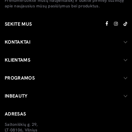
Prenumeruokite mūsų naujienlaiškį ir būkite pirmieji sužinoję
apie naujausius mūsų pasiūlymus bei produktus.
SEKITE MUS
KONTAKTAI
KLIENTAMS
PROGRAMOS
INBEAUTY
ADRESAS
Saltoniškių g. 29,
LT-08106, Vilnius