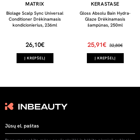
MATRIX
KERASTASE
Biolage Scalp Sync Universal
Gloss Absolu Bain Hydra-
Conditioner Drėkinamasis
Glaze Drėkinamasis
kondicionierius, 236ml
šampūnas, 250ml
26,10€
25,91€
32,80€
Į KREPŠELĮ
Į KREPŠELĮ