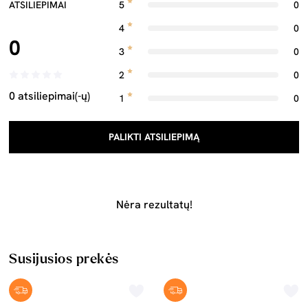
ATSILIEPIMAI
5
0
4
0
0
3
0
2
0
0 atsiliepimai(-ų)
1
0
PALIKTI ATSILIEPIMĄ
Nėra rezultatų!
Susijusios prekės