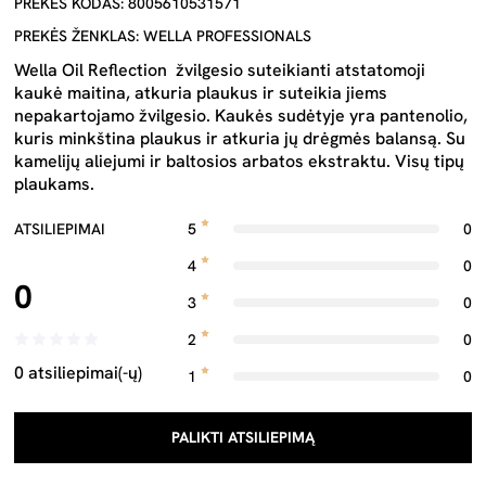
PREKĖS KODAS: 8005610531571
PREKĖS ŽENKLAS: WELLA PROFESSIONALS
Wella Oil Reflection žvilgesio suteikianti atstatomoji
kaukė maitina, atkuria plaukus ir suteikia jiems
nepakartojamo žvilgesio. Kaukės sudėtyje yra pantenolio,
kuris minkština plaukus ir atkuria jų drėgmės balansą. Su
kamelijų aliejumi ir baltosios arbatos ekstraktu. Visų tipų
plaukams.
ATSILIEPIMAI
5
0
4
0
0
3
0
2
0
0 atsiliepimai(-ų)
1
0
PALIKTI ATSILIEPIMĄ