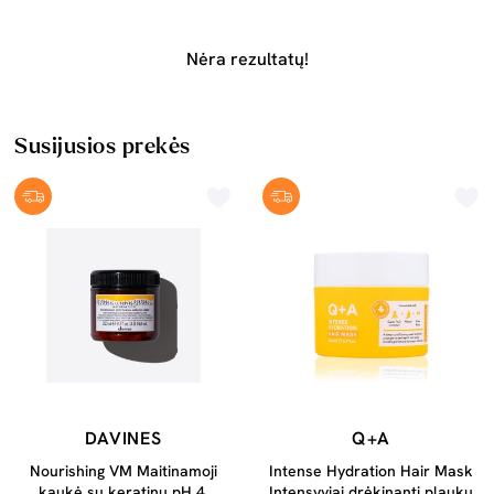
Nėra rezultatų!
Susijusios prekės
DAVINES
Q+A
Nourishing VM Maitinamoji
Intense Hydration Hair Mask
kaukė su keratinu pH 4,
Intensyviai drėkinanti plaukų