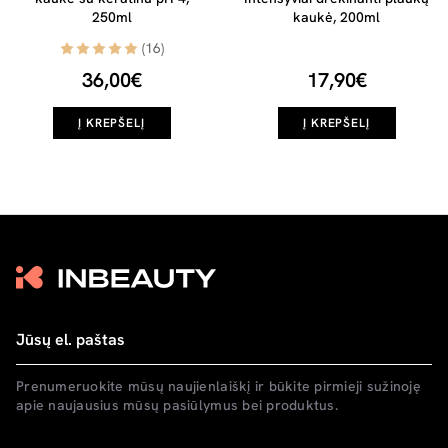
250ml
kaukė, 200ml
(16)
36,00€
17,90€
Į KREPŠELĮ
Į KREPŠELĮ
Prenumeruokite mūsų naujienlaiškį ir būkite pirmieji sužinoję
apie naujausius mūsų pasiūlymus bei produktus.