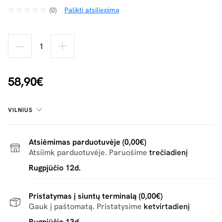
(0)
Palikti atsiliepimą
58,90€
VILNIUS
Atsiėmimas parduotuvėje (0,00€)
Atsiimk parduotuvėje. Paruošime
trečiadienį
Rugpjūčio 12d.
Pristatymas į siuntų terminalą (0,00€)
Gauk į paštomatą. Pristatysime
ketvirtadienį
Rugpjūčio 13d.