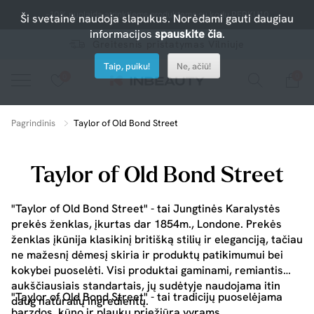
-10% nuolaida atrinktiems produktams su kodu PERKU10
Ši svetainė naudoja slapukus. Norėdami gauti daugiau
informacijos
spauskite čia
.
Greitesnis pristatymas Vilniuje
Taip, puiku!
Ne, ačiū!
0
0
Spauskite ant širdelės ir pridėkite prie mėgiamiausių.
peržiūrėkite mūsų naujus produktus arba naudokite paiešką, jei ieškote ko nors konkretaus.
Pagrindinis
Taylor of Old Bond Street
Taylor of Old Bond Street
"Taylor of Old Bond Street" - tai Jungtinės Karalystės
prekės ženklas, įkurtas dar 1854m., Londone. Prekės
ženklas įkūnija klasikinį britišką stilių ir eleganciją, tačiau
ne mažesnį dėmesį skiria ir produktų patikimumui bei
kokybei puoselėti. Visi produktai gaminami, remiantis
aukščiausiais standartais, jų sudėtyje naudojama itin
"Taylor of Old Bond Street" - tai tradicijų puoselėjama
daug natūralių ingredientų.
barzdos, kūno ir plaukų priežiūra vyrams.