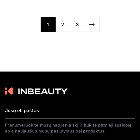
1
2
3
Prenumeruokite mūsų naujienlaiškį ir būkite pirmieji sužinoję
apie naujausius mūsų pasiūlymus bei produktus.