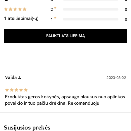
2
0
1 atsiliepimai(-ų)
1
0
PALIKTI ATSILIEPIMĄ
Vaida J.
2023-03-02
Produktas geros kokybės, apsaugo plaukus nuo aplinkos
poveikio ir tuo pačiu drėkina. Rekomenduoju!
Susijusios prekės