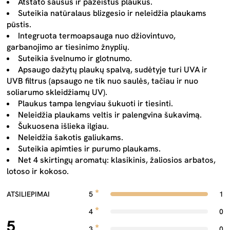
Atstato sausus ir pažeistus plaukus.
Suteikia natūralaus blizgesio ir neleidžia plaukams
pūstis.
Integruota termoapsauga nuo džiovintuvo,
garbanojimo ar tiesinimo žnyplių.
Suteikia švelnumo ir glotnumo.
Apsaugo dažytų plaukų spalvą, sudėtyje turi UVA ir
UVB filtrus (apsaugo ne tik nuo saulės, tačiau ir nuo
soliarumo skleidžiamų UV).
Plaukus tampa lengviau šukuoti ir tiesinti.
Neleidžia plaukams veltis ir palengvina šukavimą.
Šukuosena išlieka ilgiau.
Neleidžia šakotis galiukams.
Suteikia apimties ir purumo plaukams.
Net 4 skirtingų aromatų: klasikinis, žaliosios arbatos,
lotoso ir kokoso.
ATSILIEPIMAI
5
1
4
0
5
3
0