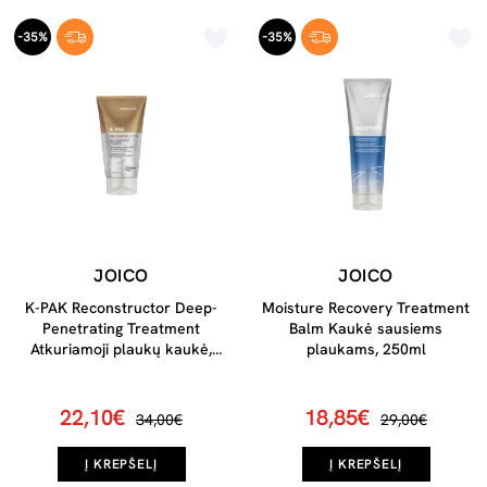
-35%
-35%
JOICO
JOICO
K-PAK Reconstructor Deep-
Moisture Recovery Treatment
Penetrating Treatment
Balm Kaukė sausiems
Atkuriamoji plaukų kaukė,
plaukams, 250ml
150ml
22,10€
18,85€
34,00€
29,00€
Į KREPŠELĮ
Į KREPŠELĮ