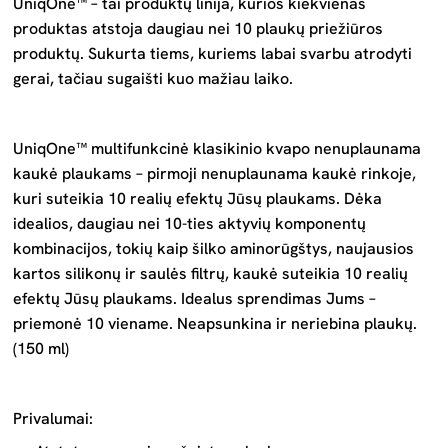
UniqOne™ –
tai produktų linija, kurios kiekvienas
produktas atstoja daugiau nei 10 plaukų priežiūros
produktų. Sukurta tiems, kuriems labai svarbu atrodyti
gerai, tačiau sugaišti kuo mažiau laiko.
UniqOne™ multifunkcinė klasikinio kvapo nenuplaunama
kaukė plaukams
–
pirmoji nenuplaunama kaukė rinkoje,
kuri suteikia 10 realių efektų Jūsų plaukams. Dėka
idealios, daugiau nei 10-ties aktyvių komponentų
kombinacijos, tokių kaip šilko aminorūgštys, naujausios
kartos silikonų ir saulės filtrų, kaukė suteikia 10 realių
efektų Jūsų plaukams. Idealus sprendimas Jums –
priemonė 10 viename. Neapsunkina ir neriebina plaukų.
(150 ml)
Privalumai: