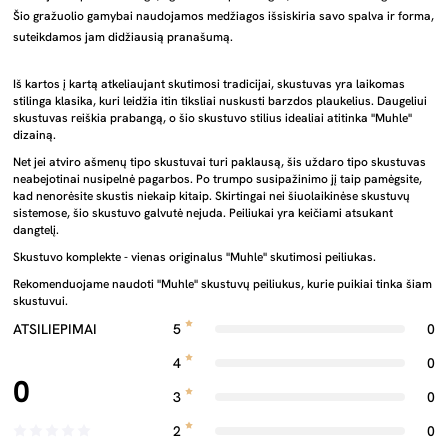
Šio gražuolio gamybai naudojamos medžiagos išsiskiria savo spalva ir forma,
suteikdamos jam didžiausią pranašumą.
Iš kartos į kartą atkeliaujant skutimosi tradicijai, skustuvas yra laikomas
stilinga klasika, kuri leidžia itin tiksliai nuskusti barzdos plaukelius. Daugeliui
skustuvas reiškia prabangą, o šio skustuvo stilius idealiai atitinka "Muhle"
dizainą.
Net jei atviro ašmenų tipo skustuvai turi paklausą, šis uždaro tipo skustuvas
neabejotinai nusipelnė pagarbos. Po trumpo susipažinimo jį taip pamėgsite,
kad nenorėsite skustis niekaip kitaip. Skirtingai nei šiuolaikinėse skustuvų
sistemose, šio skustuvo galvutė nejuda. Peiliukai yra keičiami atsukant
dangtelį.
Skustuvo komplekte - vienas originalus "Muhle" skutimosi peiliukas.
Rekomenduojame naudoti "Muhle" skustuvų peiliukus, kurie puikiai tinka šiam
skustuvui.
ATSILIEPIMAI
5
0
4
0
0
3
0
2
0