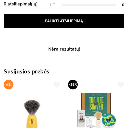
0 atsiliepimai(-ų)
1
0
PALIKTI ATSILIEPIMĄ
Nėra rezultatų!
Susijusios prekės
-25%