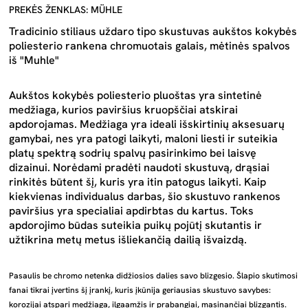
PREKĖS ŽENKLAS: MÜHLE
Tradicinio stiliaus uždaro tipo skustuvas aukštos kokybės
poliesterio rankena chromuotais galais, mėtinės spalvos
iš "Muhle"
Aukštos kokybės poliesterio pluoštas yra sintetinė
medžiaga, kurios paviršius kruopščiai atskirai
apdorojamas. Medžiaga yra ideali išskirtinių aksesuarų
gamybai, nes yra patogi laikyti, maloni liesti ir suteikia
platų spektrą sodrių spalvų pasirinkimo bei laisvę
dizainui. Norėdami pradėti naudoti skustuvą, drąsiai
rinkitės būtent šį, kuris yra itin patogus laikyti. Kaip
kiekvienas individualus darbas, šio skustuvo rankenos
paviršius yra specialiai apdirbtas du kartus. Toks
apdorojimo būdas suteikia puikų pojūtį skutantis ir
užtikrina metų metus išliekančią dailią išvaizdą.
Pasaulis be chromo netenka didžiosios dalies savo blizgesio. Šlapio skutimosi
fanai tikrai įvertins šį įrankį, kuris įkūnija geriausias skustuvo savybes:
korozijai atspari medžiaga, ilgaamžis ir prabangiai, masinančiai blizgantis.