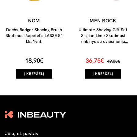
NOM
MEN ROCK
Dachs Badger Shaving Brush
Ultimate Shaving Gift Set
Skutimosi šepetėlis LASSE 81
Sicilian Lime Skutimosi
LE, 1vnt.
rinkinys su dviašmeniu
skustuvu, 1vnt
18,90€
36,75€
49,00€
Į KREPŠELĮ
Į KREPŠELĮ