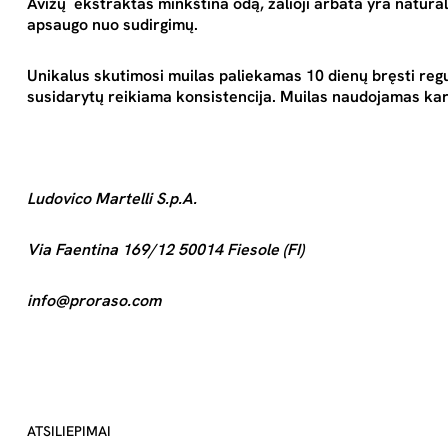
Avižų
ekstraktas
minkština odą, ž
alioji arbata yra
natūra
apsaugo nuo sudirgimų.
Unikalus skutimosi muilas paliekamas 10 dienų bręsti re
susidarytų reikiama konsistencija. Muilas naudojamas kart
Ludovico Martelli S.p.A.
Via Faentina 169/12 50014 Fiesole (FI)
info@proraso.com
ATSILIEPIMAI