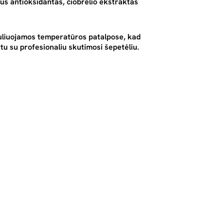
lus antioksidantas
, čiobrelio
ekstraktas
guliuojamos temperatūros patalpose, kad
u su profesionaliu skutimosi šepetėliu.