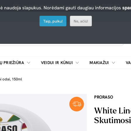
-10% nuolaida atrinktiems produktams su kodu PERKU10
nė naudoja slapukus. Norėdami gauti daugiau informacijos
spau
Taip, puiku!
Ne, ačiū!
Ų PRIEŽIŪRA
VEIDUI IR KŪNUI
MAKIAŽUI
VA
Emulsijos, oksidatoriai ir skiedikliai plaukų dažymui
ŠALDYTUVAI/
ai odai, 150ml
PRORASO
White Lin
Skutimosi 