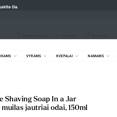
skite čia
.
0
0
Mėgstamiausi
Paskyra
Krepšelis
Spauskite ant širdelės ir pridėkite prie mėgiamiausių.
peržiūrėkite mūsų naujus produktus arba naudokite paiešką, jei ieškote ko nors konkretaus.
IKAMS
VYRAMS
KVEPALAI
NAMAMS
ŠILDYTUVAI KOSMETIKAI
e Shaving Soap In a Jar
muilas jautriai odai, 150ml