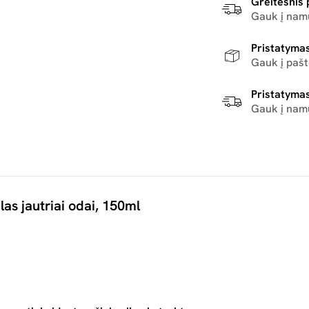
Greitesnis 
Gauk į namu
Pristatymas
Gauk į paš
Pristatymas
Gauk į nam
as jautriai odai, 150ml