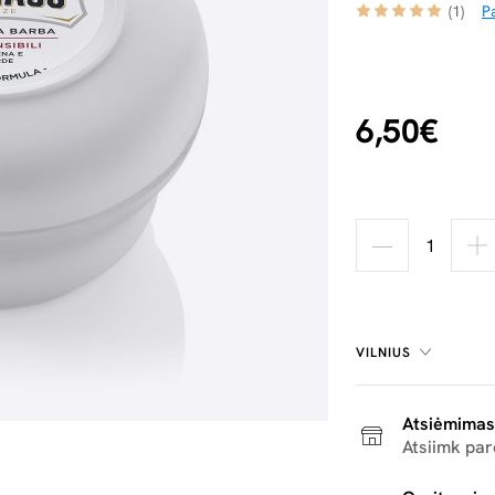
(1)
Pa
6,50€
VILNIUS
Atsiėmimas
Atsiimk pa