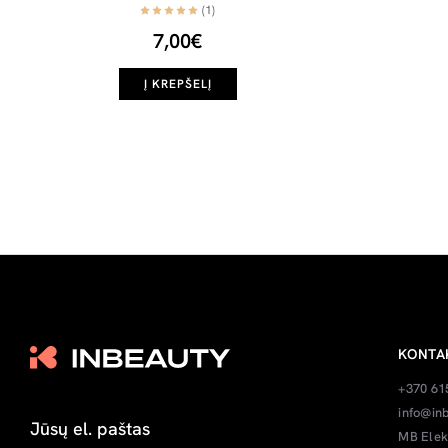
(1)
7,00€
Į KREPŠELĮ
KONTA
+370 61
info@inb
MB Elek