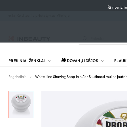
Ši svetai
Greitesnis pristatymas Vilniuje
🎁
PREKINIAI ŽENKLAI
DOVANŲ IDĖJOS
PLAUK
SKUTIMOSI MAŠINĖLĖS, BARZDASKUTĖS
Pagrindinis
White Line Shaving Soap In a Jar Skutimosi muilas jautri