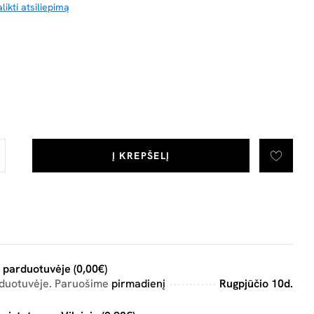
likti atsiliepimą
Į KREPŠELĮ
 parduotuvėje (0,00€)
rduotuvėje. Paruošime
pirmadienį
Rugpjūčio 10d.