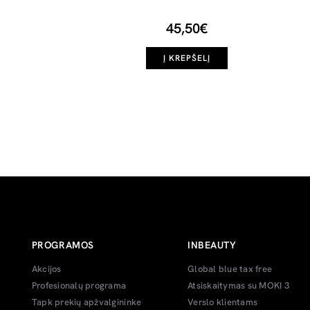
45,50€
Į KREPŠELĮ
PROGRAMOS
INBEAUTY
Akcijos
Global blue tax free
Profesionalų programa
Atsiskaitymas su MOKI 3
Tapk prekių apžvalgininke
Verslo klientams