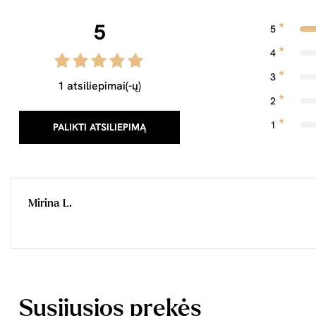
5
5
4
3
1 atsiliepimai(-ų)
2
1
PALIKTI ATSILIEPIMĄ
Mirina L.
Susijusios prekės