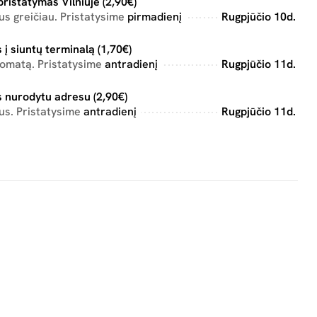
pristatymas Vilniuje (2,90€)
s greičiau. Pristatysime
pirmadienį
Rugpjūčio 10d.
 į siuntų terminalą (1,70€)
tomatą. Pristatysime
antradienį
Rugpjūčio 11d.
 nurodytu adresu (2,90€)
us. Pristatysime
antradienį
Rugpjūčio 11d.