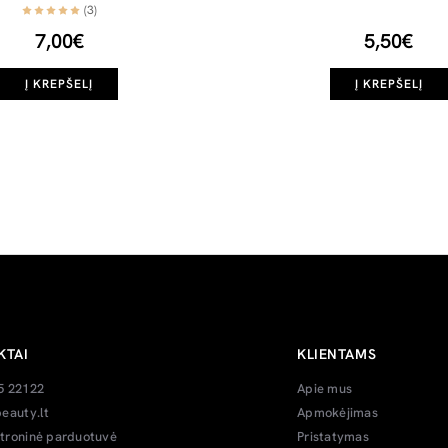
(3)
7,00€
5,50€
Į KREPŠELĮ
Į KREPŠELĮ
KTAI
KLIENTAMS
5 22122
Apie mus
eauty.lt
Apmokėjimas
troninė parduotuvė
Pristatymas