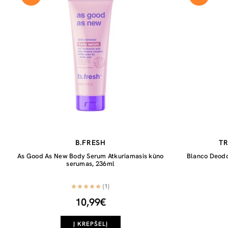
B.FRESH
TR
As Good As New Body Serum Atkuriamasis kūno
Blanco Deodo
serumas, 236ml
(1)
10,99€
Į KREPŠELĮ