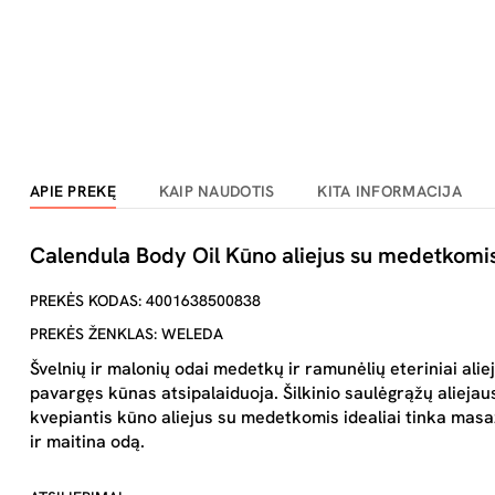
APIE PREKĘ
KAIP NAUDOTIS
KITA INFORMACIJA
Calendula Body Oil Kūno aliejus su medetkomi
PREKĖS KODAS: 4001638500838
PREKĖS ŽENKLAS: WELEDA
Švelnių ir malonių odai medetkų ir ramunėlių eteriniai ali
pavargęs kūnas atsipalaiduoja. Šilkinio saulėgrąžų aliejaus 
kvepiantis kūno aliejus su medetkomis idealiai tinka masa
ir maitina odą.