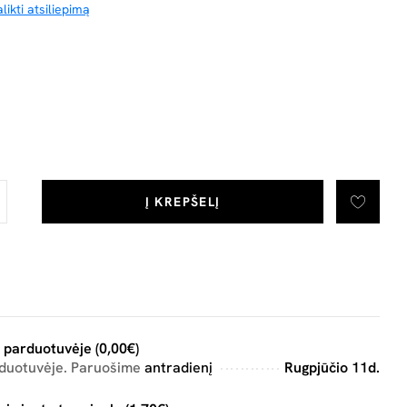
likti atsiliepimą
Į KREPŠELĮ
 parduotuvėje (0,00€)
rduotuvėje. Paruošime
antradienį
Rugpjūčio 11d.