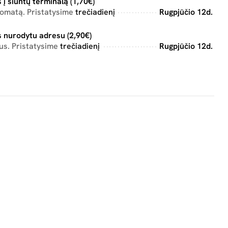
 į siuntų terminalą (1,70€)
tomatą. Pristatysime
trečiadienį
Rugpjūčio 12d.
 nurodytu adresu (2,90€)
us. Pristatysime
trečiadienį
Rugpjūčio 12d.