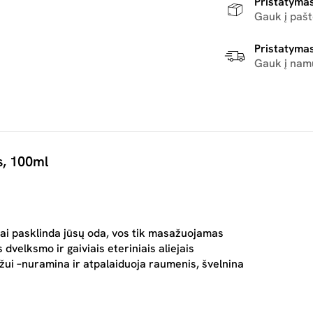
Pristatymas
Gauk į paš
Pristatymas
Gauk į nam
s, 100ml
ejai pasklinda jūsų oda, vos tik masažuojamas
dvelksmo ir gaiviais eteriniais aliejais
žui –nuramina ir atpalaiduoja raumenis, švelnina