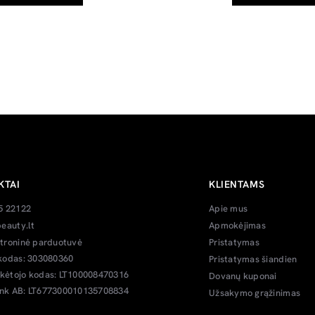
KTAI
KLIENTAMS
5 22122
Apie mus
eauty.lt
Apmokėjimas
troninė parduotuvė
Pristatymas
kodas: 303080360
Pristatymas šiandien
ėtojo kodas: LT100008470316
Dovanų kuponai
k AB: LT677300010135708834
Užsakymo grąžinimas