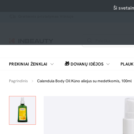
Ši svetai
Greitesnis pristatymas Vilniuje
🎁
PREKINIAI ŽENKLAI
DOVANŲ IDĖJOS
PLAUK
SKUTIMOSI MAŠINĖLĖS, BARZDASKUTĖS
Pagrindinis
Calendula Body Oil Kūno aliejus su medetkomis, 100ml