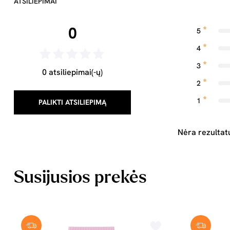
ATSILIEPIMAI
0
5
4
3
0 atsiliepimai(-ų)
2
1
PALIKTI ATSILIEPIMĄ
Nėra rezultat
Susijusios prekės