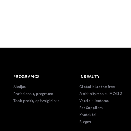
PROGRAMOS
INBEAUTY
Akcijos
Global blue tax free
Profesionalų programa
Atsiskaitymas su MOKI 3
Tapk prekių apžvalgininke
Verslo klientams
For Suppliers
Kontaktai
Blogas