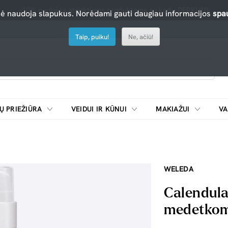
-10% nuolaida atrinktiems produktams su kodu PERKU10
nė naudoja slapukus. Norėdami gauti daugiau informacijos
spau
Taip, puiku!
Ne, ačiū!
Ų PRIEŽIŪRA
VEIDUI IR KŪNUI
MAKIAŽUI
VA
Emulsijos, oksidatoriai ir skiedikliai plaukų dažymui
ŠALDYTUVAI/
WELEDA
Calendula
medetkom