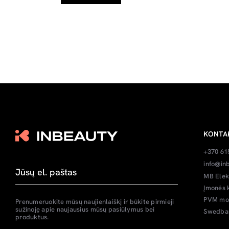
KONTA
+370 61
info@inb
MB Elek
Įmonės 
PVM mok
Prenumeruokite mūsų naujienlaiškį ir būkite pirmieji
sužinoję apie naujausius mūsų pasiūlymus bei
Swedban
produktus.