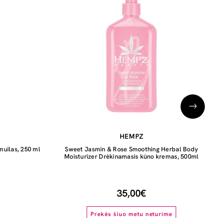
HEMPZ
uilas, 250 ml
Sweet Jasmin & Rose Smoothing Herbal Body
Moisturizer Drėkinamasis kūno kremas, 500ml
35,00€
Prekės šiuo metu neturime