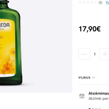
(0)
Pa
17,90€
VILNIUS
Atsiėmimas
Atsiimk pa