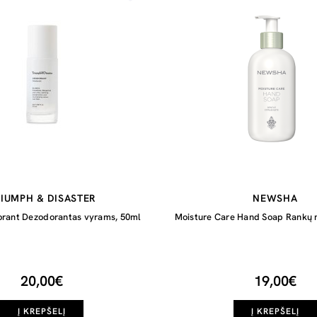
IUMPH & DISASTER
NEWSHA
rant Dezodorantas vyrams, 50ml
Moisture Care Hand Soap Rankų m
20,00€
19,00€
Į KREPŠELĮ
Į KREPŠELĮ