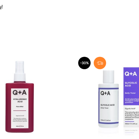
ų!
-30%