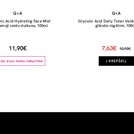
Q+A
Q+A
ic Acid Hydrating Face Mist
Glycolic Acid Daily Toner Veid
amoji veido dulksna, 100ml
glikolio rūgštimi, 100
11,90€
7,63€
10,90€
kės šiuo metu neturime
Į KREPŠELĮ