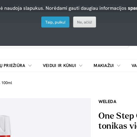
-10% nuolaida atrinktiems produktams su kodu PERKU10
nė naudoja slapukus. Norėdami gauti daugiau informacijos
spau
Taip, puiku!
Ne, ačiū!
Ų PRIEŽIŪRA
VEIDUI IR KŪNUI
MAKIAŽUI
VA
Emulsijos, oksidatoriai ir skiedikliai plaukų dažymui
ŠALDYTUVAI/
, 100ml
WELEDA
One Step 
tonikas v