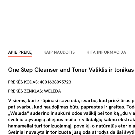
APIE PREKĘ
KAIP NAUDOTIS
KITA INFORMACIJA
One Step Cleanser and Toner Valiklis ir tonika
PREKĖS KODAS: 4001638095723
PREKĖS ŽENKLAS: WELEDA
Visiems, kurie rūpinasi savo oda, svarbu, kad priežiūros p
pat svarbu, kad naudojimas būtų paprastas ir greitas. Tod
„Weleda“ suderino ir sukūrė odos valiklį bei toniką „du vi
švelniu alyvuogių aliejaus muilu ir vilkdalgių šaknų ekstra
hamameliai turi tonizuojamąjį poveikį, o natūralūs eteriniai
Švelniai nuvalyta ir tonizuota jūsų oda atrodys dailiai švyti