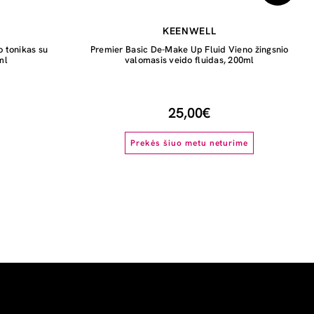
KEENWELL
o tonikas su
Premier Basic De-Make Up Fluid Vieno žingsnio
ml
valomasis veido fluidas, 200ml
25,00€
Prekės šiuo metu neturime