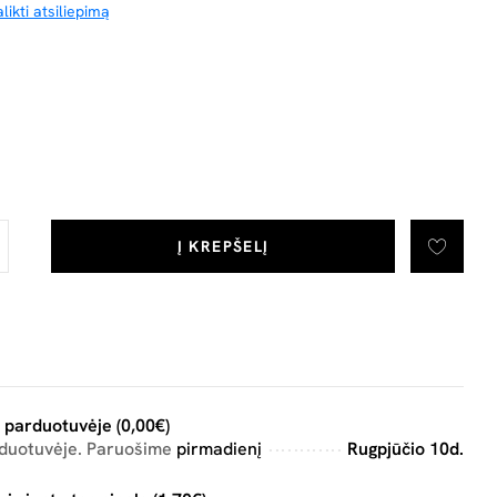
likti atsiliepimą
Į KREPŠELĮ
 parduotuvėje (0,00€)
rduotuvėje. Paruošime
pirmadienį
Rugpjūčio 10d.