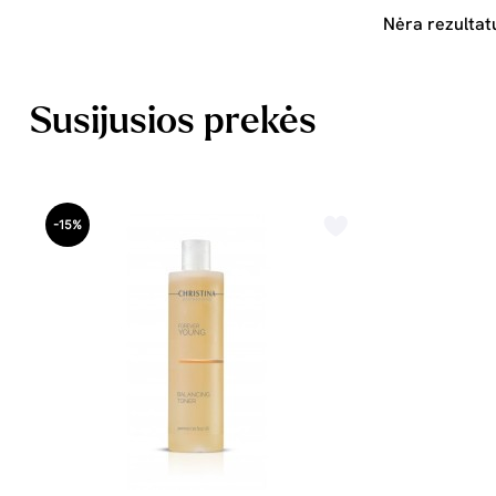
Nėra rezultat
Susijusios prekės
-15%