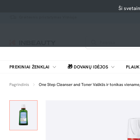
Ši svetai
Greitesnis pristatymas Vilniuje
🎁
PREKINIAI ŽENKLAI
DOVANŲ IDĖJOS
PLAUK
SKUTIMOSI MAŠINĖLĖS, BARZDASKUTĖS
Pagrindinis
One Step Cleanser and Toner Valiklis ir tonikas viename