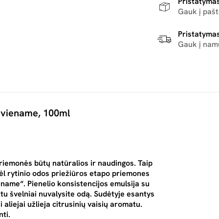
Pristatymas
Gauk į paš
Pristatymas
Gauk į nam
s viename, 100ml
riemonės būtų natūralios ir naudingos. Taip
ėl rytinio odos priežiūros etapo priemones
ename“. Pienelio konsistencijos emulsija su
ktu švelniai nuvalysite odą. Sudėtyje esantys
 aliejai užlieja citrusinių vaisių aromatu.
nti.