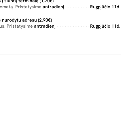
 į siuntų terminalą (1,70€)
tomatą. Pristatysime
antradienį
Rugpjūčio 11d.
 nurodytu adresu (2,90€)
us. Pristatysime
antradienį
Rugpjūčio 11d.