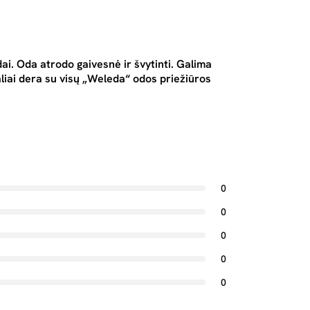
 odai. Oda atrodo gaivesnė ir švytinti. Galima
aliai dera su visų „Weleda“ odos priežiūros
0
0
0
0
0