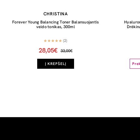
CHRISTINA
Forever Young Balancing Toner Balansuojantis
Hyaluron
veido tonikas, 300ml
Drėkin
(2)
28,05€
33,00€
Į KREPŠELĮ
Pre