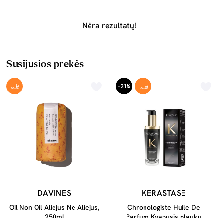
Nėra rezultatų!
Susijusios prekės
-21%
DAVINES
KERASTASE
Oil Non Oil Aliejus Ne Aliejus,
Chronologiste Huile De
250ml
Parfum Kvapusis plaukų