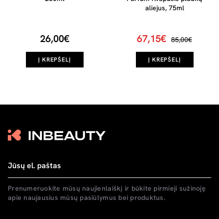
aliejus, 75ml
26,00€
67,15€
85,00€
Į KREPŠELĮ
Į KREPŠELĮ
Prenumeruokite mūsų naujienlaiškį ir būkite pirmieji sužinoję
apie naujausius mūsų pasiūlymus bei produktus.