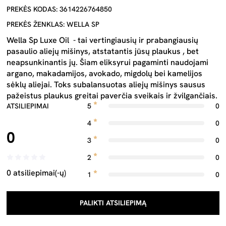
PREKĖS KODAS: 3614226764850
PREKĖS ŽENKLAS: WELLA SP
Wella Sp Luxe Oil - tai vertingiausių ir prabangiausių
pasaulio aliejų mišinys, atstatantis jūsų plaukus , bet
neapsunkinantis jų. Šiam eliksyrui pagaminti naudojami
argano, makadamijos, avokado, migdolų bei kamelijos
sėklų aliejai. Toks subalansuotas aliejų mišinys sausus
pažeistus plaukus greitai paverčia sveikais ir žvilgančiais.
ATSILIEPIMAI
5
0
4
0
0
3
0
2
0
0 atsiliepimai(-ų)
1
0
PALIKTI ATSILIEPIMĄ