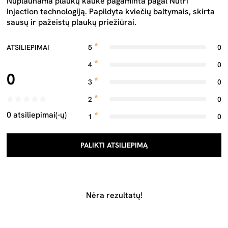
Nuplaunama plaukų kaukė pagaminta pagal Nutri
Injection technologiją. Papildyta kviečių baltymais, skirta
sausų ir pažeistų plaukų priežiūrai.
ATSILIEPIMAI
5
0
4
0
0
3
0
2
0
0 atsiliepimai(-ų)
1
0
PALIKTI ATSILIEPIMĄ
Nėra rezultatų!