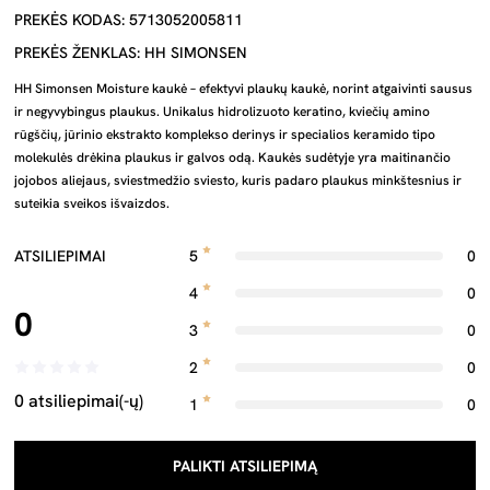
PREKĖS KODAS: 5713052005811
PREKĖS ŽENKLAS: HH SIMONSEN
HH Simonsen Moisture kaukė – efektyvi plaukų kaukė, norint atgaivinti sausus
ir negyvybingus plaukus. Unikalus hidrolizuoto keratino, kviečių amino
rūgščių, jūrinio ekstrakto komplekso derinys ir specialios keramido tipo
molekulės drėkina plaukus ir galvos odą. Kaukės sudėtyje yra maitinančio
jojobos aliejaus, sviestmedžio sviesto, kuris padaro plaukus minkštesnius ir
suteikia sveikos išvaizdos.
ATSILIEPIMAI
5
0
4
0
0
3
0
2
0
0 atsiliepimai(-ų)
1
0
PALIKTI ATSILIEPIMĄ