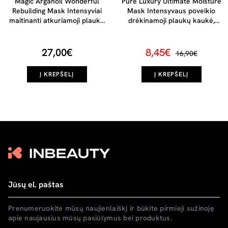
Magic Arganoil Wonderful
Pure Luxury Ultimate Moisture
Rebuilding Mask Intensyviai
Mask Intensyvaus poveikio
maitinanti atkuriamoji plaukų
drėkinamoji plaukų kaukė,
kaukė, 250ml
250ml
27,00€
8,45€
16,90€
Į KREPŠELĮ
Į KREPŠELĮ
Prenumeruokite mūsų naujienlaiškį ir būkite pirmieji sužinoję
apie naujausius mūsų pasiūlymus bei produktus.