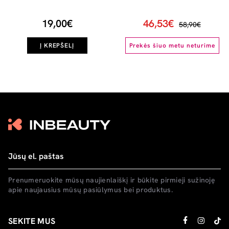
normaliems plaukams, 200ml
500ml
19,00€
46,53€
58,90€
Į KREPŠELĮ
Prekės šiuo metu neturime
Prenumeruokite mūsų naujienlaiškį ir būkite pirmieji sužinoję
apie naujausius mūsų pasiūlymus bei produktus.
SEKITE MUS