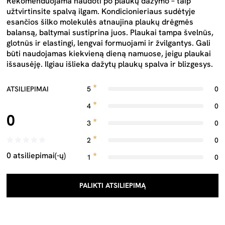
Rekomenduojama naudoti po plaukų dažymo – taip
užtvirtinsite spalvą ilgam. Kondicionieriaus sudėtyje
esančios šilko molekulės atnaujina plaukų drėgmės
balansą, baltymai sustiprina juos. Plaukai tampa švelnūs,
glotnūs ir elastingi, lengvai formuojami ir žvilgantys. Gali
būti naudojamas kiekvieną dieną namuose, jeigu plaukai
išsausėję. Ilgiau išlieka dažytų plaukų spalva ir blizgesys.
ATSILIEPIMAI
5
0
4
0
0
3
0
2
0
0 atsiliepimai(-ų)
1
0
PALIKTI ATSILIEPIMĄ