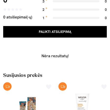
3
0
2
0
0 atsiliepimai(-ų)
1
0
PALIKTI ATSILIEPIMĄ
Nėra rezultatų!
Susijusios prekės