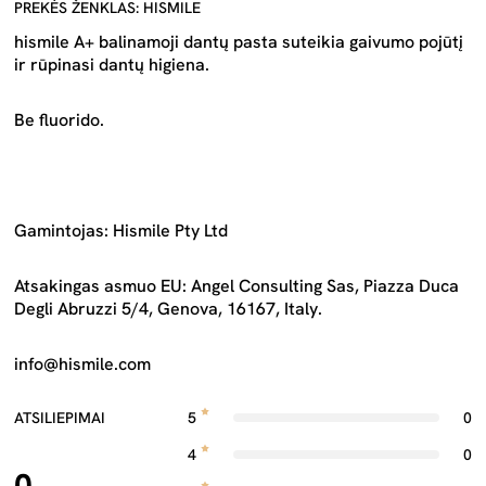
PREKĖS ŽENKLAS: HISMILE
hismile A+ balinamoji dantų pasta suteikia gaivumo pojūtį
ir rūpinasi dantų higiena.
Be fluorido.
Gamintojas: Hismile Pty Ltd
Atsakingas asmuo EU: Angel Consulting Sas, Piazza Duca
Degli Abruzzi 5/4, Genova, 16167, Italy.
info@hismile.com
ATSILIEPIMAI
5
0
4
0
0