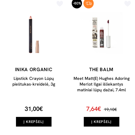
-60%
INIKA ORGANIC
THE BALM
Lipstick Crayon Lūpų
Meet Matt(E) Hughes Adoring
pieštukas-kreidelė, 3g
Merlot Ilgai išliekantys
matiniai lūpų dažai, 7.4ml
31,00€
7,64€
19,10€
Į KREPŠELĮ
Į KREPŠELĮ