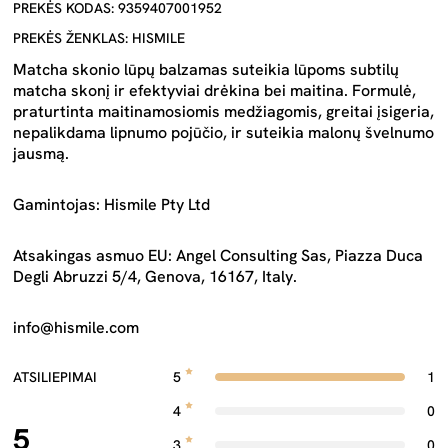
PREKĖS KODAS: 9359407001952
PREKĖS ŽENKLAS: HISMILE
Matcha skonio lūpų balzamas suteikia lūpoms subtilų
matcha skonį ir efektyviai drėkina bei maitina. Formulė,
praturtinta maitinamosiomis medžiagomis, greitai įsigeria,
nepalikdama lipnumo pojūčio, ir suteikia malonų švelnumo
jausmą.
Gamintojas: Hismile Pty Ltd
Atsakingas asmuo EU: Angel Consulting Sas, Piazza Duca
Degli Abruzzi 5/4, Genova, 16167, Italy.
info@hismile.com
ATSILIEPIMAI
5
1
4
0
5
3
0