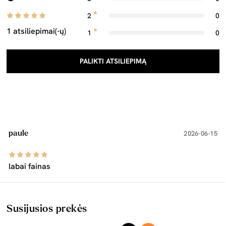
2
0
1 atsiliepimai(-ų)
1
0
PALIKTI ATSILIEPIMĄ
paule
2026-06-15
labai fainas
Susijusios prekės