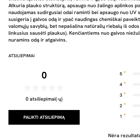
Atkuria plauko struktūrą, apsaugo nuo žalingo aplinkos po
naudojamas sudirgusiai odai raminti bei apsaugo nuo UV spi
susigeria į galvos odą ir ypač naudingas chemiškai paveikt
valomųjų savybių, bet nepašalina natūralių riebalų iš odos 
linkusius sausėti plaukus). Kenčiantiems nuo galvos niežul
nuramins odą ir atgaivins.
ATSILIEPIMAI
0
5
4
3
0 atsiliepimai(-ų)
2
1
PALIKTI ATSILIEPIMĄ
Nėra rezultat