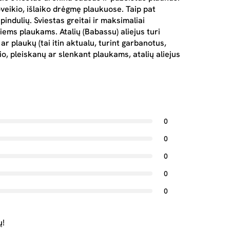
veikio, išlaiko drėgmę plaukuose. Taip pat
ndulių. Sviestas greitai ir maksimaliai
iems plaukams. Atalių (Babassu) aliejus turi
ar plaukų (tai itin aktualu, turint garbanotus,
io, pleiskanų ar slenkant plaukams, atalių aliejus
0
0
0
0
0
ų!