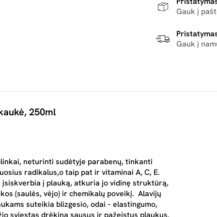
Pristatymas
Gauk į paš
Pristatymas
Gauk į nam
 kaukė, 250ml
inkai, neturinti sudėtyje parabenų, tinkanti
osius radikalus,o taip pat ir vitaminai A, C, E.
 įsiskverbia į plauką, atkuria jo vidinę struktūrą,
os (saulės, vėjo) ir chemikalų poveikį. Alavijų
ukams suteikia blizgesio, odai – elastingumo,
žio sviestas drėkina sausus ir pažeistus plaukus.