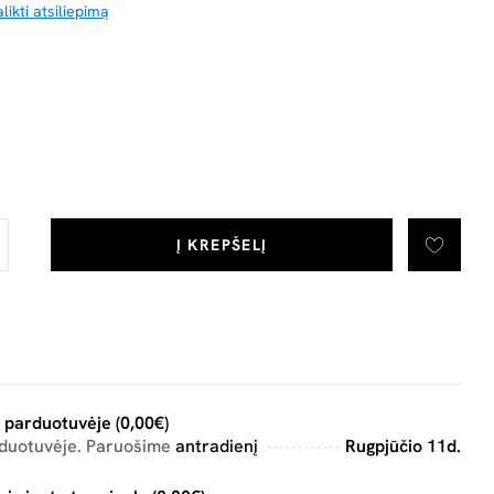
likti atsiliepimą
Į KREPŠELĮ
 parduotuvėje (0,00€)
rduotuvėje. Paruošime
antradienį
Rugpjūčio 11d.