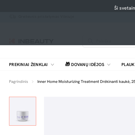
Ši svetai
Greitesnis pristatymas Vilniuje
🎁
PREKINIAI ŽENKLAI
DOVANŲ IDĖJOS
PLAUK
SKUTIMOSI MAŠINĖLĖS, BARZDASKUTĖS
Pagrindinis
Inner Home Moisturizing Treatment Drėkinanti kaukė, 2