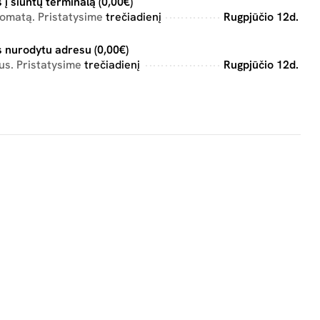
 į siuntų terminalą (0,00€)
tomatą. Pristatysime
trečiadienį
Rugpjūčio 12d.
 nurodytu adresu (0,00€)
us. Pristatysime
trečiadienį
Rugpjūčio 12d.