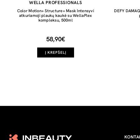
WELLA PROFESSIONALS
Color Motion+ Structure+ Mask Intensyvi
DEFY DAMAGE 
atkuriamoji plaukų kaukė su WellaPlex
kompleksu, 500ml
58,90€
Į KREPŠELĮ
KONTA