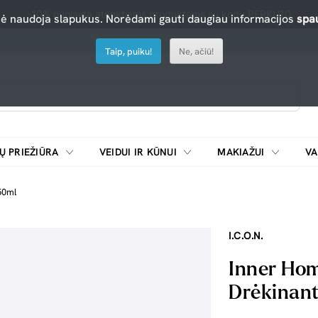
-10% nuolaida atrinktiems produktams su kodu PERKU10
nė naudoja slapukus. Norėdami gauti daugiau informacijos
spau
Taip, puiku!
Ne, ačiū!
Ų PRIEŽIŪRA
VEIDUI IR KŪNUI
MAKIAŽUI
VA
Emulsijos, oksidatoriai ir skiedikliai plaukų dažymui
ŠALDYTUVAI/
50ml
I.C.O.N.
Inner Hom
Drėkinant