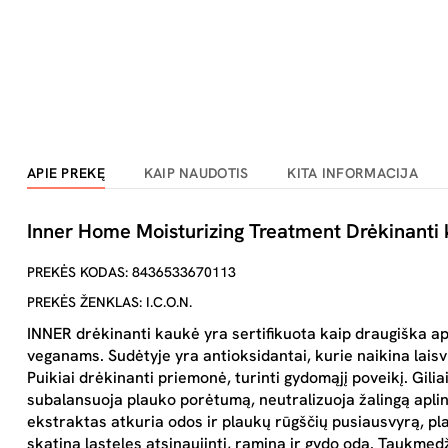
APIE PREKĘ
KAIP NAUDOTIS
KITA INFORMACIJA
Inner Home Moisturizing Treatment Drėkinanti
PREKĖS KODAS: 8436533670113
PREKĖS ŽENKLAS: I.C.O.N.
INNER drėkinanti kaukė yra sertifikuota kaip draugiška apl
veganams. Sudėtyje yra antioksidantai, kurie naikina laisvu
Puikiai drėkinanti priemonė, turinti gydomąjį poveikį. Giliai
subalansuoja plauko porėtumą, neutralizuoja žalingą aplink
ekstraktas atkuria odos ir plaukų rūgščių pusiausvyrą, pla
skatina ląsteles atsinaujinti, ramina ir gydo odą. Taukmed