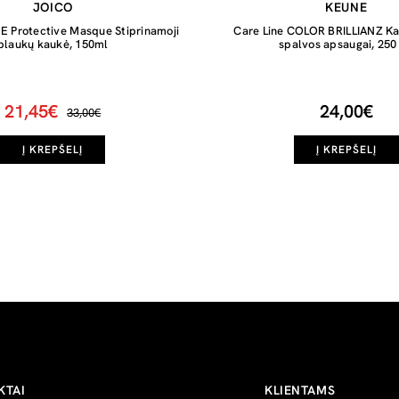
JOICO
KEUNE
Protective Masque Stiprinamoji
Care Line COLOR BRILLIANZ K
plaukų kaukė, 150ml
spalvos apsaugai, 250
21,45€
24,00€
33,00€
Į KREPŠELĮ
Į KREPŠELĮ
KTAI
KLIENTAMS