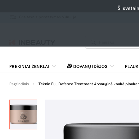
Ši svetai
Greitesnis pristatymas Vilniuje
🎁
PREKINIAI ŽENKLAI
DOVANŲ IDĖJOS
PLAUK
SKUTIMOSI MAŠINĖLĖS, BARZDASKUTĖS
Pagrindinis
Teknia Full Defence Treatment Apsauginė kaukė plauka