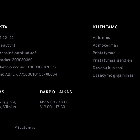
KTAI
KLIENTAMS
5 22122
Apie mus
eauty.lt
Apmokėjimas
troninė parduotuvė
Pristatymas
kodas: 303080360
Pristatymas šiandien
ėtojo kodas: LT100008470316
Dovanų kuponai
k AB: LT677300010135708834
Užsakymo grąžinimas
AS
DARBO LAIKAS
kių g. 29,
I-IV 9.00 - 18.00
, Vilnius
V 9.00 - 17.30
s
Privatumas