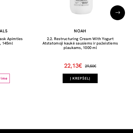
ALS
NOAH
ask Apimties
2.2. Restructuring Cream With Yogurt
ė, 145ml
Atstatomoji kaukė sausiems ir pažeistiems
plaukams, 1000 ml
22,13€
29,50€
rime
Į KREPŠELĮ