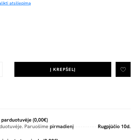
likti atsiliepimą
Į KREPŠELĮ
 parduotuvėje (0,00€)
rduotuvėje. Paruošime
pirmadienį
Rugpjūčio 10d.