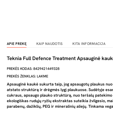
APIE PREKĘ
KAIP NAUDOTIS
KITA INFORMACIJA
Teknia Full Defence Treatment Apsauginė kauk
PREKĖS KODAS: 8429421449328
PREKĖS ŽENKLAS: LAKME
Apsauginė kaukė sukurta taip, jog apsaugotų plaukus nuo ž
atstato struktūrą ir drėgmės lygį plaukuose. Sudėtyje esa
cukraus, apsaugo plauko struktūrą, nuo teršalų patekimo į
ekologiškas rudųjų ryžių ekstraktas suteikia žvilgesio, m
parabenų, dažiklių, PEG ir mineralinių aliejų. Tinkama ve