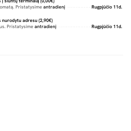
 į siuntų terminalą (0,00€)
tomatą. Pristatysime
antradienį
Rugpjūčio 11d.
 nurodytu adresu (2,90€)
us. Pristatysime
antradienį
Rugpjūčio 11d.