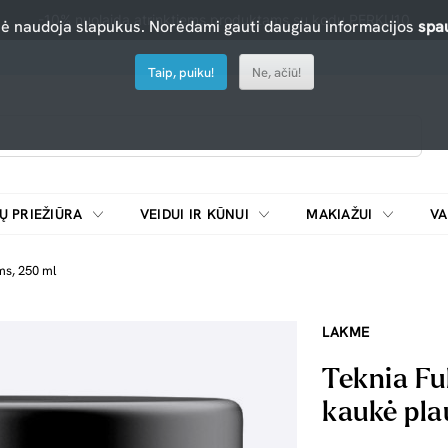
-10% nuolaida atrinktiems produktams su kodu PERKU10
nė naudoja slapukus. Norėdami gauti daugiau informacijos
spau
Taip, puiku!
Ne, ačiū!
Ų PRIEŽIŪRA
VEIDUI IR KŪNUI
MAKIAŽUI
VA
Emulsijos, oksidatoriai ir skiedikliai plaukų dažymui
ŠALDYTUVAI/
ms, 250 ml
LAKME
Teknia Fu
kaukė pla