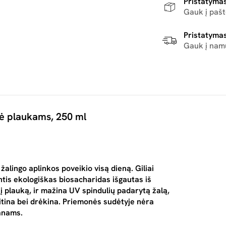
Pristatymas
Gauk į paš
Pristatymas
Gauk į nam
ė plaukams, 250 ml
alingo aplinkos poveikio visą dieną. Giliai
ntis ekologiškas biosacharidas išgautas iš
 plauką, ir mažina UV spindulių padarytą žalą,
aitina bei drėkina. Priemonės sudėtyje nėra
ganams.