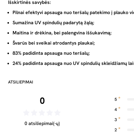
Išskirtinės savybės:
Pilnai efektyvi apsauga nuo teršalų patekimo į plauko vi
Sumažina UV spindulių padarytą žąlą;
Maitina ir drėkina, bei palengvina iššukavimą;
Švarūs bei sveikai atrodantys plaukai;
83% padidinta apsauga nuo teršalų;
24% padidinta apsauga nuo UV spindulių skleidžiamų lai
ATSILIEPIMAI
0
5
4
3
0 atsiliepimai(-ų)
2