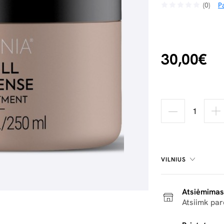
(0)
Pa
30,00€
VILNIUS
Atsiėmimas
Atsiimk pa