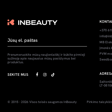
KONTA
+370 61
info@inb
MB Elek
Įmonės 
PVM mok
Prenumeruokite mūsų naujienlaiškį ir būkite pirmieji
sužinoję apie naujausius mūsų pasiūlymus bei
Swedban
produktus.
ADRES
SEKITE MUS
Saltoniš
LT-08106
© 2015 - 2026 Visos teisės saugomos
InBeauty
Pirkimo taisyklė