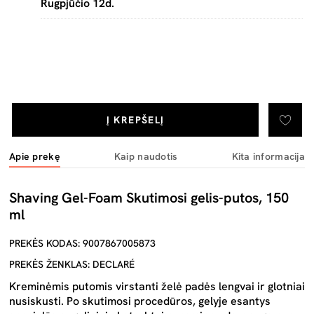
Rugpjūčio 12d.
Į KREPŠELĮ
Apie prekę
Kaip naudotis
Kita informacija
Shaving Gel-Foam Skutimosi gelis-putos, 150
ml
PREKĖS KODAS: 9007867005873
PREKĖS ŽENKLAS: DECLARÉ
Kreminėmis putomis virstanti želė padės lengvai ir glotniai
nusiskusti. Po skutimosi procedūros, gelyje esantys