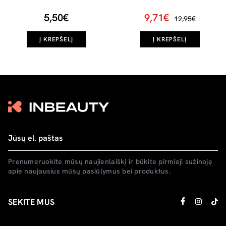
5,50€
9,71€
12,95€
Į KREPŠELĮ
Į KREPŠELĮ
Prenumeruokite mūsų naujienlaiškį ir būkite pirmieji sužinoję
apie naujausius mūsų pasiūlymus bei produktus.
SEKITE MUS