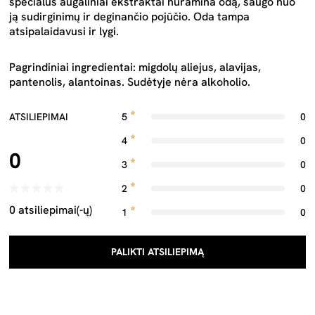
specialūs augaliniai ekstraktai nuramina odą, saugo nuo
ją sudirginimų ir deginančio pojūčio. Oda tampa
atsipalaidavusi ir lygi.
Pagrindiniai ingredientai: migdolų aliejus, alavijas,
pantenolis, alantoinas. Sudėtyje nėra alkoholio.
ATSILIEPIMAI
5
0
4
0
0
3
0
2
0
0 atsiliepimai(-ų)
1
0
PALIKTI ATSILIEPIMĄ