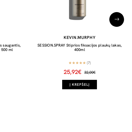
KEVIN.MURPHY
s saugantis,
SESSION.SPRAY Stiprios fiksacijos plaukų lakas,
, 500 ml
400ml
(7)
25,92€
32,00€
Į KREPŠELĮ