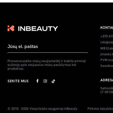
KONTA
+370 61
info@inb
MB Elek
Įmonės 
PVM mok
Prenumeruokite mūsų naujienlaiškį ir būkite pirmieji
sužinoję apie naujausius mūsų pasiūlymus bei
Swedban
produktus.
ADRES
SEKITE MUS
Saltoniš
LT-08106
© 2015 - 2026 Visos teisės saugomos
InBeauty
Pirkimo taisyklė