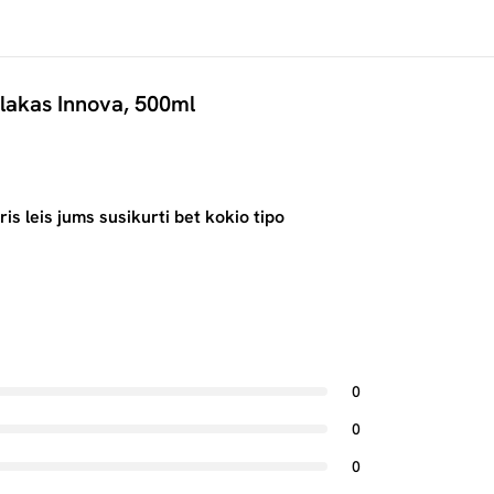
ų lakas Innova, 500ml
uris leis jums susikurti bet kokio tipo
0
0
0