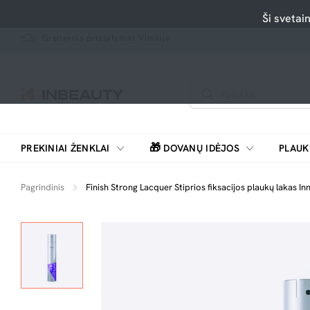
Ši svetai
Greitesnis pristatymas Vilniuje
🎁
PREKINIAI ŽENKLAI
DOVANŲ IDĖJOS
PLAUK
SKUTIMOSI MAŠINĖLĖS, BARZDASKUTĖS
Pagrindinis
Finish Strong Lacquer Stiprios fiksacijos plaukų lakas I