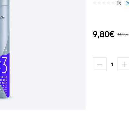
(0)
Pa
9,80€
14,00€