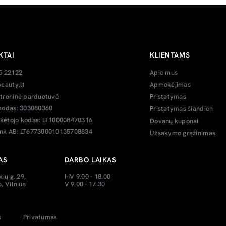
KTAI
KLIENTAMS
5 22122
Apie mus
eauty.lt
Apmokėjimas
troninė parduotuvė
Pristatymas
kodas: 303080360
Pristatymas šiandien
ėtojo kodas: LT100008470316
Dovanų kuponai
k AB: LT677300010135708834
Užsakymo grąžinimas
AS
DARBO LAIKAS
kių g. 29,
I-IV 9.00 - 18.00
, Vilnius
V 9.00 - 17.30
s
Privatumas