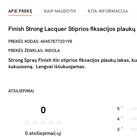
APIE PREKĘ
KAIP NAUDOTIS
KITA INFORMACIJA
Finish Strong Lacquer Stiprios fiksacijos plauk
PREKĖS KODAS: 4045787720198
PREKĖS ŽENKLAS: INDOLA
Strong Spray Finish
itin stiprios fiksacijos plaukų lakas, k
šukuoseną. Lengvai iššukuojamas.
ATSILIEPIMAI
0
5
4
3
0 atsiliepimai(-ų)