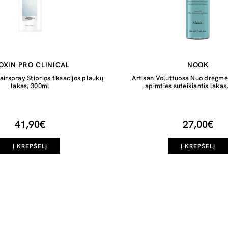
OXIN PRO CLINICAL
NOOK
irspray Stiprios fiksacijos plaukų
Artisan Voluttuosa Nuo drėgmė
lakas, 300ml
apimties suteikiantis lakas
41,90€
27,00€
Į KREPŠELĮ
Į KREPŠELĮ