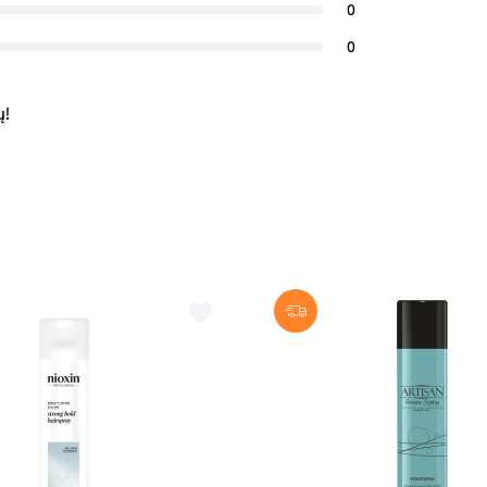
0
0
ų!