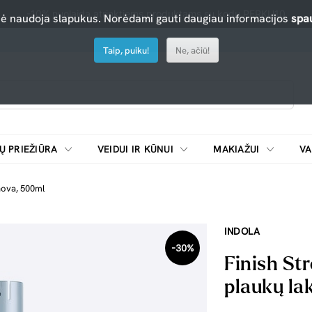
-10% nuolaida atrinktiems produktams su kodu PERKU10
nė naudoja slapukus. Norėdami gauti daugiau informacijos
spau
Taip, puiku!
Ne, ačiū!
Ų PRIEŽIŪRA
VEIDUI IR KŪNUI
MAKIAŽUI
VA
Emulsijos, oksidatoriai ir skiedikliai plaukų dažymui
ŠALDYTUVAI/
nnova, 500ml
INDOLA
-30%
Finish Str
plaukų la