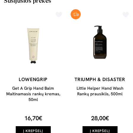
Susijusios prekės
LOWENGRIP
TRIUMPH & DISASTER
Get A Grip Hand Balm
Little Helper Hand Wash
Maitinamasis rankų kremas,
Rankų prausiklis, 500ml
50ml
16,70€
28,00€
Į KREPŠELĮ
Į KREPŠELĮ