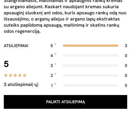
Stangrinamasis, maitinamas ir apsauginis rankų kremas
su argano aliejumi. Kaskart naudojant kremas sukuria
apsauginį sluoksnį ant odos, kuris apsaugo rankų odą nuo
išsausėjimo, o arganų aliejus ir argano lapų ekstraktas
suteiks papildomą apsaugą, maitinimą ir skatins rankų
odos regenerciją.
ATSILIEPIMAI
5
3
4
0
5
3
0
2
0
3 atsiliepimai(-ų)
1
0
PALIKTI ATSILIEPIMĄ