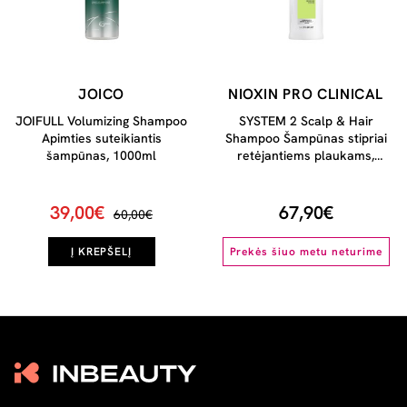
JOICO
NIOXIN PRO CLINICAL
JOIFULL Volumizing Shampoo
SYSTEM 2 Scalp & Hair
Apimties suteikiantis
Shampoo Šampūnas stipriai
šampūnas, 1000ml
retėjantiems plaukams,
1000ml
39,00€
67,90€
60,00€
Į KREPŠELĮ
Prekės šiuo metu neturime