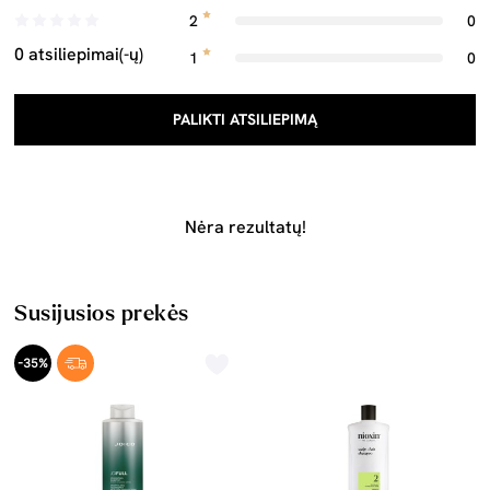
2
0
0 atsiliepimai(-ų)
1
0
PALIKTI ATSILIEPIMĄ
Nėra rezultatų!
Susijusios prekės
-35%