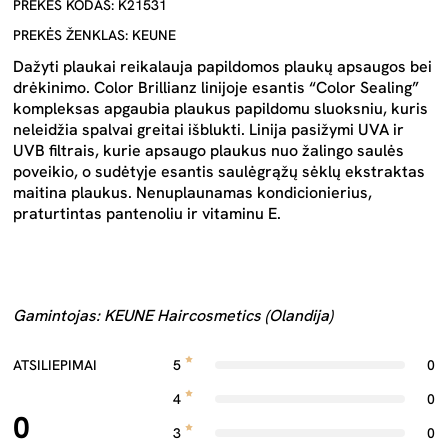
PREKĖS KODAS: K21531
PREKĖS ŽENKLAS: KEUNE
Dažyti plaukai reikalauja papildomos plaukų apsaugos bei
drėkinimo. Color Brillianz linijoje esantis “Color Sealing”
kompleksas apgaubia plaukus papildomu sluoksniu, kuris
neleidžia spalvai greitai išblukti. Linija pasižymi UVA ir
UVB filtrais, kurie apsaugo plaukus nuo žalingo saulės
poveikio, o sudėtyje esantis saulėgrąžų sėklų ekstraktas
maitina plaukus. Nenuplaunamas kondicionierius,
praturtintas pantenoliu ir vitaminu E.
Gamintojas: KEUNE Haircosmetics (Olandija)
ATSILIEPIMAI
5
0
4
0
0
3
0