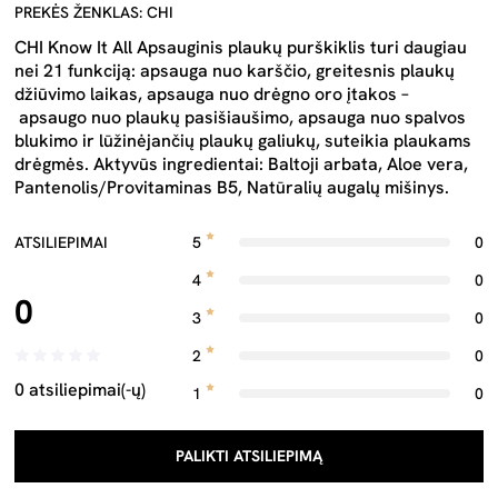
PREKĖS ŽENKLAS: CHI
CHI Know It All Apsauginis plaukų purškiklis turi daugiau
nei 21 funkciją: apsauga nuo karščio, greitesnis plaukų
džiūvimo laikas, apsauga nuo drėgno oro įtakos –
apsaugo nuo plaukų pasišiaušimo, apsauga nuo spalvos
blukimo ir lūžinėjančių plaukų galiukų, suteikia plaukams
drėgmės. Aktyvūs ingredientai: Baltoji arbata, Aloe vera,
Pantenolis/Provitaminas B5, Natūralių augalų mišinys.
ATSILIEPIMAI
5
0
4
0
0
3
0
2
0
0 atsiliepimai(-ų)
1
0
PALIKTI ATSILIEPIMĄ