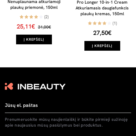
Nenuplaunama atkuriamoji
Pro Longer 10-in-1 Cream
plaukų priemonė, 150ml
Atkuriamasis daugiafunkcis
plaukų kremas, 150ml
(2)
(1)
25,11€
31,00€
27,50€
Į KREPŠELĮ
Į KREPŠELĮ
Prenumeruokite mūsų naujienlaiškį ir būkite pirmieji sužinoję
apie naujausius mūsų pasiūlymus bei produktus.