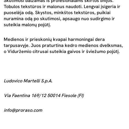
Skutimosi balzamas iš profesionalams skirtos linijos.
Tobulos tekstūros ir malonus naudoti. Lengvai įsigeria ir
puoselėja odą. Skystos, minkštos tekstūros, puikiai
nuramina odą po skutimosi, apsaugo nuo sudirgimo ir
suteikia malonų pojūtį.
Medienos ir prieskonių kvapai harmoningai dera
tarpusavyje. Juos praturtina kedro medienos dvelksmas,
o Viduržemio citrusai suteikia gaivos ir šviežumo pojūtį.
Ludovico Martelli S.p.A.
Via Faentina 169/12 50014 Fiesole (FI)
info@proraso.com