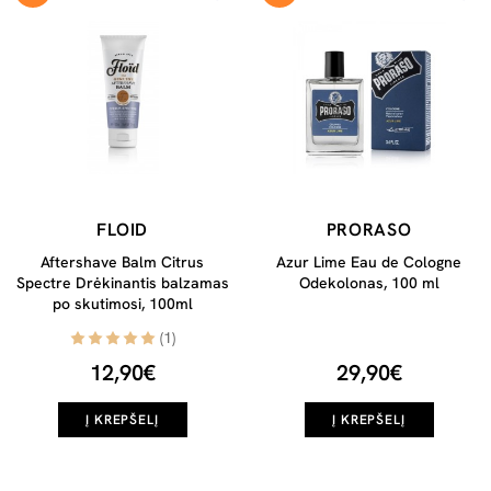
FLOID
PRORASO
Aftershave Balm Citrus
Azur Lime Eau de Cologne
Spectre Drėkinantis balzamas
Odekolonas, 100 ml
po skutimosi, 100ml
(1)
12,90€
29,90€
Į KREPŠELĮ
Į KREPŠELĮ