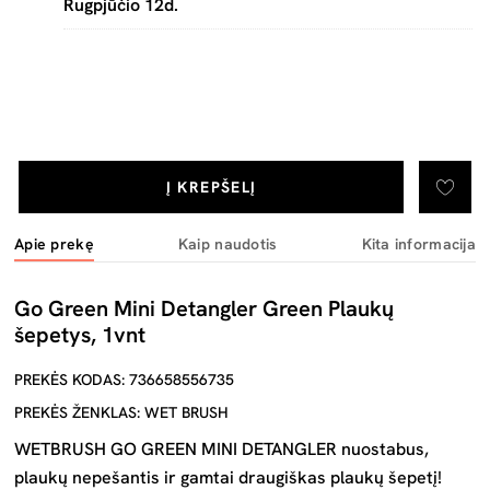
Rugpjūčio 12d.
Į KREPŠELĮ
Apie prekę
Kaip naudotis
Kita informacija
Go Green Mini Detangler Green Plaukų
šepetys, 1vnt
PREKĖS KODAS: 736658556735
PREKĖS ŽENKLAS: WET BRUSH
WETBRUSH GO GREEN MINI DETANGLER nuostabus,
plaukų nepešantis ir gamtai draugiškas plaukų šepetį!