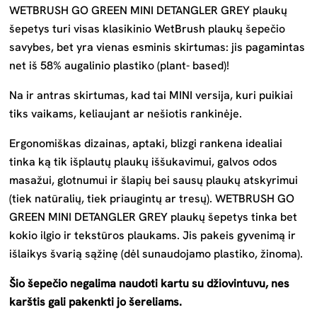
WETBRUSH GO GREEN MINI DETANGLER GREY
plaukų
šepetys
turi visas klasikinio WetBrush plaukų šepečio
savybes, bet yra vienas esminis skirtumas: jis pagamintas
net iš 58% augalinio plastiko (plant- based)!
Na ir antras skirtumas, kad tai MINI versija, kuri puikiai
tiks vaikams, keliaujant ar nešiotis rankinėje.
Ergonomiškas dizainas, aptaki, blizgi rankena idealiai
tinka ką tik išplautų plaukų iššukavimui, galvos odos
masažui, glotnumui ir šlapių bei sausų plaukų atskyrimui
(tiek natūralių, tiek priaugintų ar tresų). WETBRUSH GO
GREEN MINI DETANGLER GREY
plaukų šepetys
tinka bet
kokio ilgio ir tekstūros plaukams. Jis pakeis gyvenimą ir
išlaikys švarią sąžinę (dėl sunaudojamo plastiko, žinoma).
Šio šepečio negalima naudoti kartu su džiovintuvu, nes
karštis gali pakenkti jo šereliams.