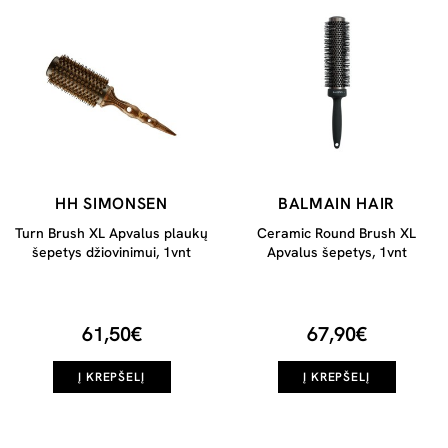
HH SIMONSEN
BALMAIN HAIR
Turn Brush XL Apvalus plaukų
Ceramic Round Brush XL
šepetys džiovinimui, 1vnt
Apvalus šepetys, 1vnt
61,50€
67,90€
Į KREPŠELĮ
Į KREPŠELĮ