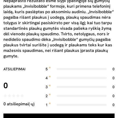
Nepaprasto rezultato esmė slypi ypatingoje šių gumyčių
plaukams „Invisibobble“ formoje, kuri primena telefoninį
laidą, kuris paslėptas po aksominiu audiniu. „Invisibobble“
pagalba rišant plaukus į uodegą, plaukų spaudimas nėra
tolygus ir skirtingai pasiskirsto per visą ilgį; kai tuo tarpu
standartinės plaukų gumytės visada palieka ryškią žymą
dėl vienodo plaukų spaudimo. Tvirto, netolygaus, nors ir
nedidelio spaudimo dėka „Invisibobble“ gumyčių pagalba
plaukus tvirtai surišite į uodegą ir plaukams teks kur kas
mažesnis spaudimas, nei rišant plaukus įprasta plaukų
gumyte.
ATSILIEPIMAI
5
0
4
0
0
3
0
2
0
0 atsiliepimai(-ų)
1
0