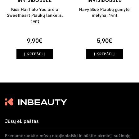
INVISIBOBBLE
INVISIBOBBLE
Kids Hairhalo You are a
Navy Blue Plaukų gumytė
Sweetheart Plaukų lankelis,
mėlyna, 1vnt
1vnt
9,90€
5,90€
Į KREPŠELĮ
Į KREPŠELĮ
Prenumeruokite mūsų naujienlaiškį ir būkite pirmieji sužinoję