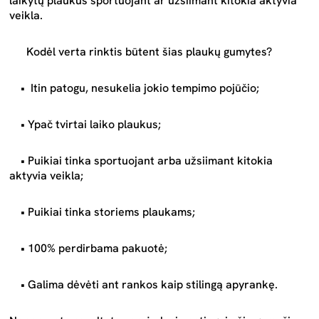
laikytų plaukus sportuojant ar užsiimant kitokia aktyvia
veikla.
Kodėl verta rinktis būtent šias plaukų gumytes?
• Itin patogu, nesukelia jokio tempimo pojūčio;
• Ypač tvirtai laiko plaukus;
• Puikiai tinka sportuojant arba užsiimant kitokia
aktyvia veikla;
• Puikiai tinka storiems plaukams;
• 100% perdirbama pakuotė;
• Galima dėvėti ant rankos kaip stilingą apyrankę.