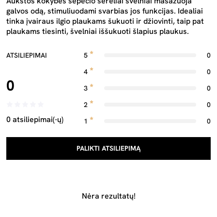
Aukštos kokybės šepečio šereliai švelniai masažuoja
galvos odą, stimuliuodami svarbias jos funkcijas. Idealiai
tinka įvairaus ilgio plaukams šukuoti ir džiovinti, taip pat
plaukams tiesinti, švelniai iššukuoti šlapius plaukus.
ATSILIEPIMAI
5
0
4
0
0
3
0
2
0
0 atsiliepimai(-ų)
1
0
PALIKTI ATSILIEPIMĄ
Nėra rezultatų!